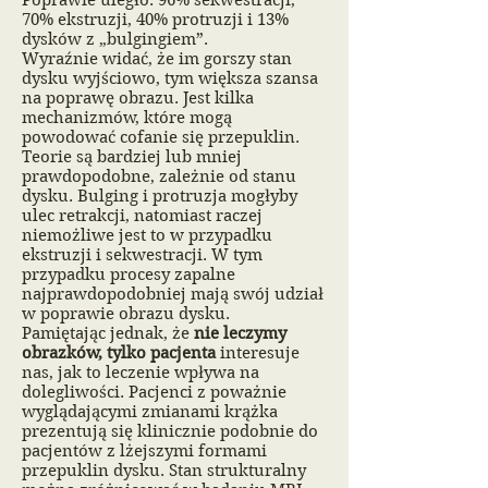
Poprawie uległo: 96% sekwestracji,
70% ekstruzji, 40% protruzji i 13%
dysków z „bulgingiem”.
Wyraźnie widać, że im gorszy stan
dysku wyjściowo, tym większa szansa
na poprawę obrazu. Jest kilka
mechanizmów, które mogą
powodować cofanie się przepuklin.
Teorie są bardziej lub mniej
prawdopodobne, zależnie od stanu
dysku. Bulging i protruzja mogłyby
ulec retrakcji, natomiast raczej
niemożliwe jest to w przypadku
ekstruzji i sekwestracji. W tym
przypadku procesy zapalne
najprawdopodobniej mają swój udział
w poprawie obrazu dysku.
Pamiętając jednak, że
nie leczymy
obrazków, tylko pacjenta
interesuje
nas, jak to leczenie wpływa na
dolegliwości. Pacjenci z poważnie
wyglądającymi zmianami krążka
prezentują się klinicznie podobnie do
pacjentów z lżejszymi formami
przepuklin dysku. Stan strukturalny