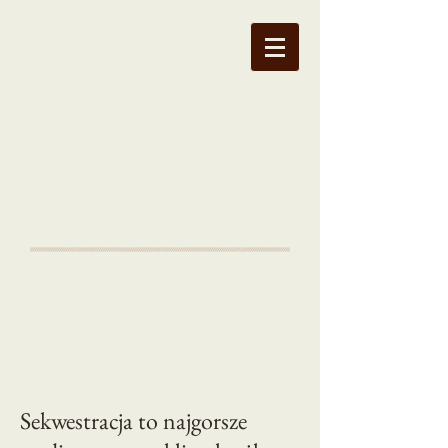
Funkcjonalna
Rehabilitacja
Ortopedyczna
Lech
Okurowski
Czy z dyskiem może być
lepiej?
Sekwestracja to najgorsze