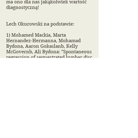
ma ono dla nas jakąkolwiek wartość
diagnostyczną!
Lech Okurowski na podstawie:
1) Mohamed Mackia, Marta
Hernandez-Hermanna, Mohamad
Bydona, Aaron Gokaslanb, Kelly
McGovernb, Ali Bydona: "Spontaneous
regression of sequestrated lumbar disc
herniations: Literature
review" Clinical Neurology and
Neurosurgery
120 (2014)
2) Chun-Chieh Chiu1,Tai-Yuan
Chuang, Kwang-Hwa Chang, Chien-
Hua Wu, Po-Wei Lin, Wen-Yen Hsu:
"The probability of spontaneous
regression of lumbar herniated disc: a
systematic review" Clinical
Rehabilitation February 2015 vol.
29no. 2