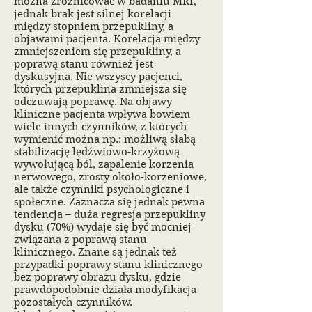
można zróżnicować w badaniu MRI,
jednak brak jest silnej korelacji
między stopniem przepukliny, a
objawami pacjenta. Korelacja między
zmniejszeniem się przepukliny, a
poprawą stanu również jest
dyskusyjna. Nie wszyscy pacjenci,
których przepuklina zmniejsza się
odczuwają poprawę. Na objawy
kliniczne pacjenta wpływa bowiem
wiele innych czynników, z których
wymienić można np.: możliwą słabą
stabilizację lędźwiowo-krzyżową
wywołującą ból, zapalenie korzenia
nerwowego, zrosty około-korzeniowe,
ale także czynniki psychologiczne i
społeczne. Zaznacza się jednak pewna
tendencja – duża regresja przepukliny
dysku (70%) wydaje się być mocniej
związana z poprawą stanu
klinicznego. Znane są jednak też
przypadki poprawy stanu klinicznego
bez poprawy obrazu dysku, gdzie
prawdopodobnie działa modyfikacja
pozostałych czynników.