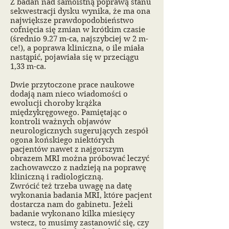
Z badań nad samoistną poprawą stanu
sekwestracji dysku wynika, że ma ona
największe prawdopodobieństwo
cofnięcia się zmian w krótkim czasie
(średnio 9.27 m-ca, najszybciej w 2 m-
ce!), a poprawa kliniczna, o ile miała
nastąpić, pojawiała się w przeciągu
1,33 m-ca.
Dwie przytoczone prace naukowe
dodają nam nieco wiadomości o
ewolucji choroby krążka
międzykręgowego. Pamiętając o
kontroli ważnych objawów
neurologicznych sugerujących zespół
ogona końskiego niektórych
pacjentów nawet z najgorszym
obrazem MRI można próbować leczyć
zachowawczo z nadzieją na poprawę
kliniczną i radiologiczną.
Zwrócić też trzeba uwagę na datę
wykonania badania MRI, które pacjent
dostarcza nam do gabinetu. Jeżeli
badanie wykonano kilka miesięcy
wstecz, to musimy zastanowić się, czy